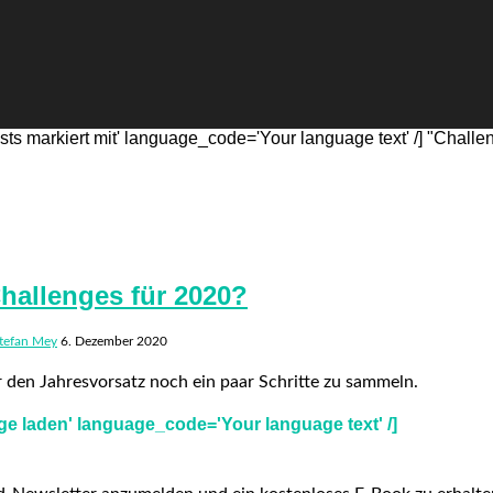
s markiert mit' language_code='Your language text' /] "Challe
hallenges für 2020?
tefan Mey
6. Dezember 2020
r den Jahresvorsatz noch ein paar Schritte zu sammeln.
e laden' language_code='Your language text' /]