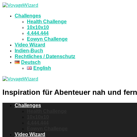
Challenges
Health Challenge
10x10x10
4.444.444
Eowyn Challenge
Video Wizard
Indien-Buch
Rechtliches / Datenschutz
Deutsch
English
Inspiration für Abenteuer nah und fern
Challenges
Health Challenge
10x10x10
4.444.444
Eowyn Challenge
Video Wizard