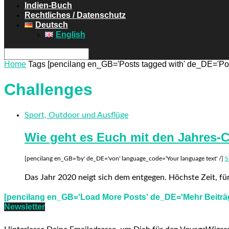
Indien-Buch
Rechtliches / Datenschutz
Deutsch
English
Home
Tags
[pencilang en_GB='Posts tagged with' de_DE='Post
Challenges
Sport, Outdoor und Ausflüge
Wie geht es Euch mit den Jahres-C
[pencilang en_GB='by' de_DE='von' language_code='Your language text' /]
S
Das Jahr 2020 neigt sich dem entgegen. Höchste Zeit, fü
[pencilang en_GB='Load More Posts' de_DE='Mehr Beiträg
Newsletter