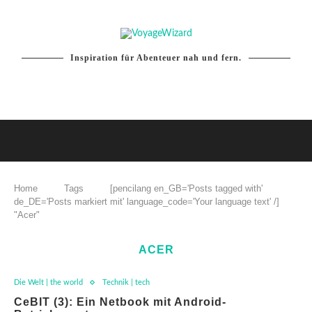
Inspiration für Abenteuer nah und fern.
Home
Tags
[pencilang en_GB='Posts tagged with'
de_DE='Posts markiert mit' language_code='Your language text' /]
"Acer"
ACER
Die Welt | the world
Technik | tech
CeBIT (3): Ein Netbook mit Android-