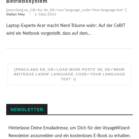
Betriebssystem
[pencilang en_GB='by' de_DE='von' language_code='Your language text' /]
Stefan Mey
2. März 2010
Laptop-Experte Acer macht Nerd-Träume wahr: Auf der CeBIT
wird ein Netbook vorgestellt, dass auf dem…
[PENCILANG EN_GB='LOAD MORE POSTS' DE_DE='MEHR
BEITRÄGE LADEN' LANGUAGE_CODE='YOUR LANGUAGE
TEXT' /]
NEWSLETTER
Hinterlasse Deine Emailadresse, um Dich für den VoyageWizard-
Newsletter anzumelden und ein kostenloses E-Book zu erhalten.