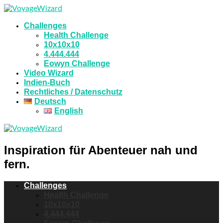
Challenges
Health Challenge
10x10x10
4.444.444
Eowyn Challenge
Video Wizard
Indien-Buch
Rechtliches / Datenschutz
Deutsch
English
Inspiration für Abenteuer nah und
fern.
Challenges
Health Challenge
10x10x10
4.444.444