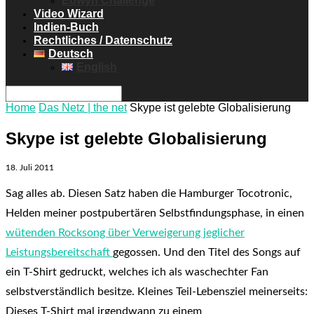
Eowyn Challenge
Video Wizard
Indien-Buch
Rechtliches / Datenschutz
Deutsch
English
Home
Das Netz | the net
Skype ist gelebte Globalisierung
Skype ist gelebte Globalisierung
18. Juli 2011
Sag alles ab. Diesen Satz haben die Hamburger Tocotronic,
Helden meiner postpubertären Selbstfindungsphase, in einen
wütenden Rocksong über Verweigerung jeglicher
Leistungsbereitschaft
gegossen. Und den Titel des Songs auf
ein T-Shirt gedruckt, welches ich als waschechter Fan
selbstverständlich besitze. Kleines Teil-Lebensziel meinerseits:
Dieses T-Shirt mal irgendwann zu einem