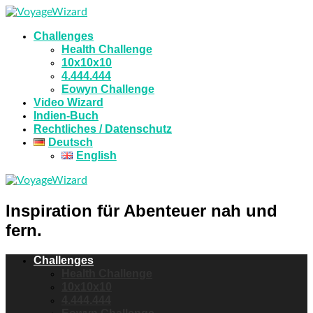
Challenges
Health Challenge
10x10x10
4.444.444
Eowyn Challenge
Video Wizard
Indien-Buch
Rechtliches / Datenschutz
Deutsch
English
Inspiration für Abenteuer nah und
fern.
Challenges
Health Challenge
10x10x10
4.444.444