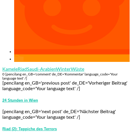
Kamele
Riad
Saudi-Arabien
Winter
Wüste
0 [pencilang en_GB='comment' de_DE='Kommentar' language_code='Your
language text' /]
[pencilang en_GB='previous post' de_DE='Vorheriger Beitrag'
language_code='Your language text' /]
24 Stunden in Wien
[pencilang en_GB='next post' de_DE='Nächster Beitrag'
language_code='Your language text' /]
Riad (2): Teppiche des Terrors