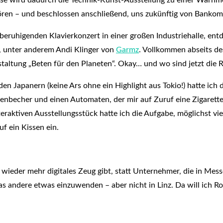
ören – und beschlossen anschließend, uns zukünftig von Bankoma
m beruhigenden Klavierkonzert in einer großen Industriehalle, 
, unter anderem Andi Klinger von
Garmz
. Vollkommen abseits des
taltung „Beten für den Planeten“. Okay… und wo sind jetzt die R
n Japanern (keine Ars ohne ein Highlight aus Tokio!) hatte ich 
becher und einen Automaten, der mir auf Zuruf eine Zigarette
teraktiven Ausstellungsstück hatte ich die Aufgabe, möglichst 
f ein Kissen ein.
wieder mehr digitales Zeug gibt, statt Unternehmer, die in Mes
das andere etwas einzuwenden – aber nicht in Linz. Da will ich R