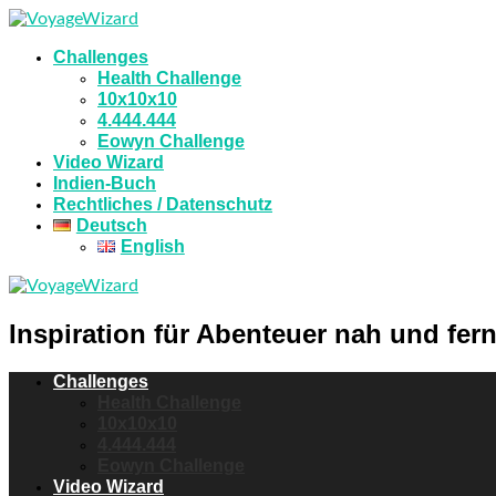
Challenges
Health Challenge
10x10x10
4.444.444
Eowyn Challenge
Video Wizard
Indien-Buch
Rechtliches / Datenschutz
Deutsch
English
Inspiration für Abenteuer nah und fern
Challenges
Health Challenge
10x10x10
4.444.444
Eowyn Challenge
Video Wizard