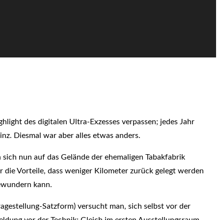
light des digitalen Ultra-Exzesses verpassen; jedes Jahr
nz. Diesmal war aber alles etwas anders.
an sich nun auf das Gelände der ehemaligen Tabakfabrik
r die Vorteile, dass weniger Kilometer zurück gelegt werden
bewundern kann.
agestellung-Satzform) versucht man, sich selbst vor der
eldung vor der Technik: Gleich im ersten Ausstellungsraum