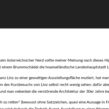
in österreichsicher Nerd sollte meiner Meinung nach dieses High
mit einem Brummschädel die hoamatländische Landeshauptstadt Li
ganz Linz zu einer gewaltigen Ausstellungsfläche mutiert, hat m
en des Kurzbesuchs von Linz selbst recht wenig sehen; dafür abe
 und man nebenbei die verstörende Architektur der 30er Jahre 
 zu retten“ (bewusst ohne Satzzeichen, quasi eine Aussage in Fr
eise wird dadurch die Technik-Kunst-Ausstellung zu einer Warnm