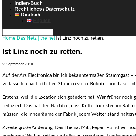
Indien-Buch
Rechtliches / Datenschutz
Deutsch
English
Home
Das Netz | the net
Ist Linz noch zu retten.
Ist Linz noch zu retten.
9. September 2010
Auf der Ars Electronica bin ich bekanntermaßen Stammgast – ke
verlasse ich nach etlichen Stunden voller Roboter und Laser 
Erstens, weil die Location sich geändert hat. War früher noch 
reduziert. Das hat den Nachteil, dass Kulturtouristen im Rahm
müssen, die Innenräume der Fabrik jedem Wetter stand halten
Zweite große Änderung: Das Thema. Mit „Repair – sind wir noch
modernen Welt zu retten und alles zu reparieren. Ironischerw