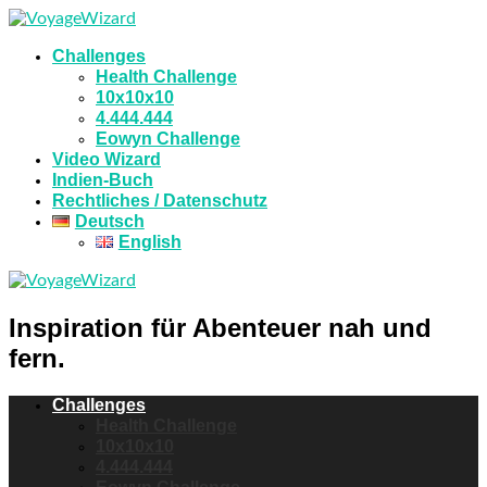
Challenges
Health Challenge
10x10x10
4.444.444
Eowyn Challenge
Video Wizard
Indien-Buch
Rechtliches / Datenschutz
Deutsch
English
Inspiration für Abenteuer nah und
fern.
Challenges
Health Challenge
10x10x10
4.444.444