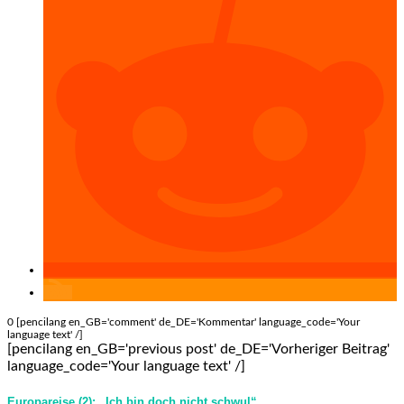
0 [pencilang en_GB='comment' de_DE='Kommentar' language_code='Your
language text' /]
[pencilang en_GB='previous post' de_DE='Vorheriger Beitrag'
language_code='Your language text' /]
Europareise (2): „Ich bin doch nicht schwul“